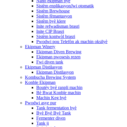
Nano ekipman byè
Sistèm enplikasyonJwi otomatik
Sistèm Brewhouse
Sistèm fèmantasyon
Sistèm byè klere
Inite refwadisman brasri
Inite CIP Brasri
Sistèm kontwòl brasri
Pwodwi pou Telefòn ak machin oksilyè
Ekipman Winery
Ekipman Diven Brewing
Ekipman pwosesis rezen
Fwi diven tank
Ekipman Distilasyon
Ekipman Distilasyon
Kombucha Brewing System
Konble Ekipman
Boutèy byè ranpli machin
Bè Bwat Konble machin
Machin Keg byè
Pwodwi asye pur
Tank fermentation byè
Byè Byè Byè Tank
Fermenter diven
Tank ji