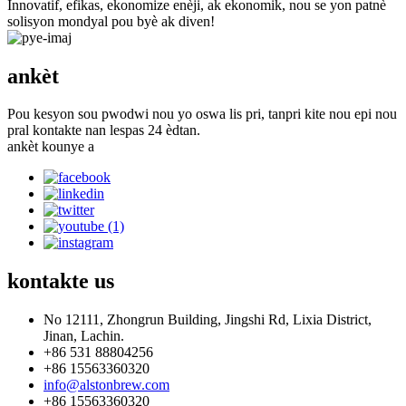
Innovatif, efikas, ekonomize enèji, ak ekonomik, nou se yon patnè
solisyon mondyal pou byè ak diven!
ankèt
Pou kesyon sou pwodwi nou yo oswa lis pri, tanpri kite nou epi nou
pral kontakte nan lespas 24 èdtan.
ankèt kounye a
kontakte
us
No 12111, Zhongrun Building, Jingshi Rd, Lixia District,
Jinan, Lachin.
+86 531 88804256
+86 15563360320
info@alstonbrew.com
+86 15563360320