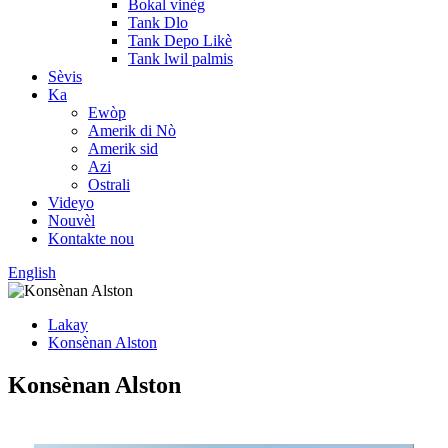
Bokal vinèg
Tank Dlo
Tank Depo Likè
Tank lwil palmis
Sèvis
Ka
Ewòp
Amerik di Nò
Amerik sid
Azi
Ostrali
Videyo
Nouvèl
Kontakte nou
English
Lakay
Konsènan Alston
Konsènan Alston