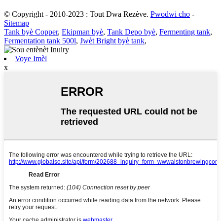
© Copyright - 2010-2023 : Tout Dwa Rezève.
Pwodwi cho
-
Sitemap
Tank byè Copper
,
Ekipman byè
,
Tank Depo byè
,
Fermenting tank
,
Fermentation tank 500l
,
Jwèt Bright byè tank
,
Voye Imèl
x