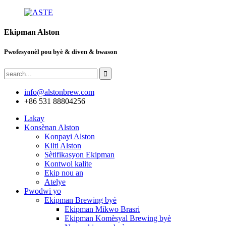
Ekipman Alston
Pwofesyonèl pou byè & diven & bwason
info@alstonbrew.com
+86 531 88804256
Lakay
Konsènan Alston
Konpayi Alston
Kilti Alston
Sètifikasyon Ekipman
Kontwol kalite
Ekip nou an
Atelye
Pwodwi yo
Ekipman Brewing byè
Ekipman Mikwo Brasri
Ekipman Komèsyal Brewing byè