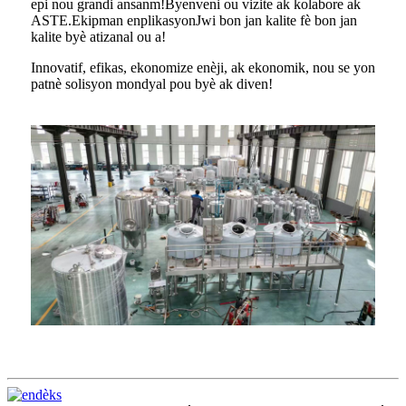
epi nou grandi ansanm!Byenveni ou vizite ak kolabore ak
ASTE.Ekipman enplikasyonJwi bon jan kalite fè bon jan
kalite byè atizanal ou a!
Innovatif, efikas, ekonomize enèji, ak ekonomik, nou se yon
patnè solisyon mondyal pou byè ak diven!