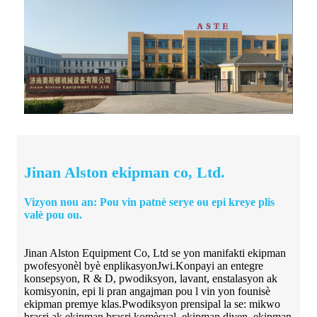
Jinan Alston ekipman co, Ltd.
Vizyon nou an: Pou vin patnè serye ou epi kreye plis
valè pou ou.
Jinan Alston Equipment Co, Ltd se yon manifakti ekipman
pwofesyonèl byè enplikasyonJwi.Konpayi an entegre
konsepsyon, R & D, pwodiksyon, lavant, enstalasyon ak
komisyonin, epi li pran angajman pou l vin yon founisè
ekipman premye klas.Pwodiksyon prensipal la se: mikwo
brasri ak ekipman brasri komèsyal, ekipman diven, ekipman