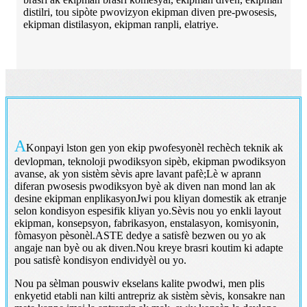
distilri, tou sipòte pwovizyon ekipman diven pre-pwosesis,
ekipman distilasyon, ekipman ranpli, elatriye.
A
Konpayi lston gen yon ekip pwofesyonèl rechèch teknik ak
devlopman, teknoloji pwodiksyon sipèb, ekipman pwodiksyon
avanse, ak yon sistèm sèvis apre lavant pafè;Lè w aprann
diferan pwosesis pwodiksyon byè ak diven nan mond lan ak
desine ekipman enplikasyonJwi pou kliyan domestik ak etranje
selon kondisyon espesifik kliyan yo.Sèvis nou yo enkli layout
ekipman, konsepsyon, fabrikasyon, enstalasyon, komisyonin,
fòmasyon pèsonèl.ASTE dedye a satisfè bezwen ou yo ak
angaje nan byè ou ak diven.Nou kreye brasri koutim ki adapte
pou satisfè kondisyon endividyèl ou yo.
Nou pa sèlman pouswiv ekselans kalite pwodwi, men plis
enkyetid etabli nan kilti antrepriz ak sistèm sèvis, konsakre nan