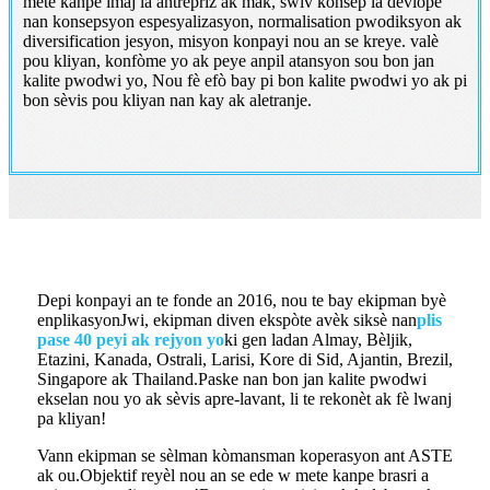
mete kanpe imaj la antrepriz ak mak, swiv konsèp la devlope
nan konsepsyon espesyalizasyon, normalisation pwodiksyon ak
diversification jesyon, misyon konpayi nou an se kreye. valè
pou kliyan, konfòme yo ak peye anpil atansyon sou bon jan
kalite pwodwi yo, Nou fè efò bay pi bon kalite pwodwi yo ak pi
bon sèvis pou kliyan nan kay ak aletranje.
Depi konpayi an te fonde an 2016, nou te bay ekipman byè
enplikasyonJwi, ekipman diven ekspòte avèk siksè nan
plis
pase 40 peyi ak rejyon yo
ki gen ladan Almay, Bèljik,
Etazini, Kanada, Ostrali, Larisi, Kore di Sid, Ajantin, Brezil,
Singapore ak Thailand.Paske nan bon jan kalite pwodwi
ekselan nou yo ak sèvis apre-lavant, li te rekonèt ak fè lwanj
pa kliyan!
Vann ekipman se sèlman kòmansman koperasyon ant ASTE
ak ou.Objektif reyèl nou an se ede w mete kanpe brasri a