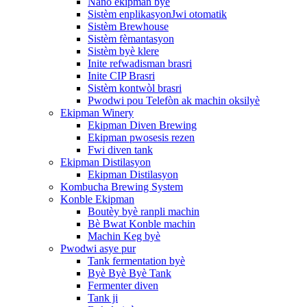
Nano ekipman byè
Sistèm enplikasyonJwi otomatik
Sistèm Brewhouse
Sistèm fèmantasyon
Sistèm byè klere
Inite refwadisman brasri
Inite CIP Brasri
Sistèm kontwòl brasri
Pwodwi pou Telefòn ak machin oksilyè
Ekipman Winery
Ekipman Diven Brewing
Ekipman pwosesis rezen
Fwi diven tank
Ekipman Distilasyon
Ekipman Distilasyon
Kombucha Brewing System
Konble Ekipman
Boutèy byè ranpli machin
Bè Bwat Konble machin
Machin Keg byè
Pwodwi asye pur
Tank fermentation byè
Byè Byè Byè Tank
Fermenter diven
Tank ji