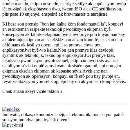
koube machin, ekipman soude, elatriye sètifye ak enpòtasyon pwòp
tèt ou-sipò ak ekspòtasyon dwa, jwenn ISO a ak CE sètifikasyon,
plis pase 10 enjenyè, enspektè ak brewmaster te anrejistre.
Ki baze sou prensip "bon jan kalite kòm fondamantal la", konpayi
an estrikteman respekte teknoloji pwodiksyon ekipman byè,
konsepsyon ak fabrike ekipman byè apwopriye pou kliyan nan kay
ak aletranje;ekipman an se ekskiz nan atizan konn fè, ekselan nan
pèfòmans ak fasil yo opere, epi li se premye chwa pou
enplikasyonJwi byè-wo kalite.Nou gen premye klas devlopè
syantifik ak teknolojik, teknoloji enplikasyonJwi premye klas,
teknisyen pwodiksyon pwofesyonèl, ekipman pwosesis avanse,
etabli yon sèvis konplè apre-lavant ak sistèm garanti, epi nou gen
ekipman ekselan ekipman ak kapasite sèvis.Avèk ane nan
pwodiksyon ak operasyon, konpayi an fè efò pou bay pwojè en,
reyalize akizisyon yon sèl-stop, epi bay ou ak yon seri konplè sèvis.
Chak atizan akeyi vizite faktori a.
Innovatif, efikas, ekonomize enèji, ak ekonomik, nou se yon patnè
solisyon mondyal pou byè ak diven!