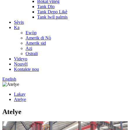
Bokal vinèg
Tank Dlo
Tank Depo Likè
Tank lwil palmis
Sèvis
Ka
Ewòp
Amerik di Nò
Amerik sid
Azi
Ostrali
Videyo
Nouvèl
Kontakte nou
English
Lakay
Atelye
Atelye