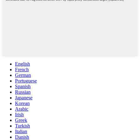
English
French
German
Portuguese
Spanish
Russian
Japanese
Korean
Arabic
Irish
Greek
Turkish
Italian
Danish