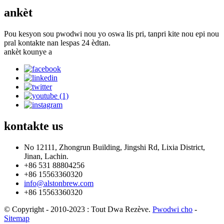
ankèt
Pou kesyon sou pwodwi nou yo oswa lis pri, tanpri kite nou epi nou
pral kontakte nan lespas 24 èdtan.
ankèt kounye a
kontakte
us
No 12111, Zhongrun Building, Jingshi Rd, Lixia District,
Jinan, Lachin.
+86 531 88804256
+86 15563360320
info@alstonbrew.com
+86 15563360320
© Copyright - 2010-2023 : Tout Dwa Rezève.
Pwodwi cho
-
Sitemap