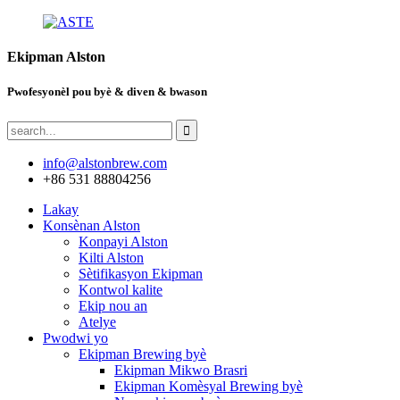
Ekipman Alston
Pwofesyonèl pou byè & diven & bwason
info@alstonbrew.com
+86 531 88804256
Lakay
Konsènan Alston
Konpayi Alston
Kilti Alston
Sètifikasyon Ekipman
Kontwol kalite
Ekip nou an
Atelye
Pwodwi yo
Ekipman Brewing byè
Ekipman Mikwo Brasri
Ekipman Komèsyal Brewing byè