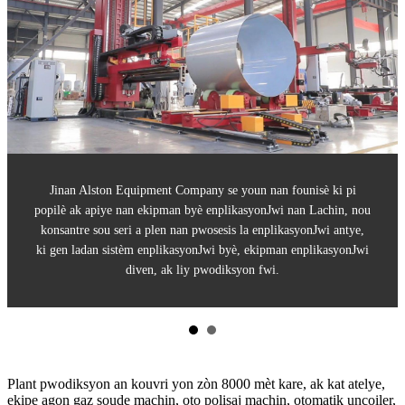
 ki pi
Jinan Alston Equipment Company se youn nan founisè ki
chin, nou
popilè ak apiye nan ekipman byè enplikasyonJwi nan Lachi
i antye,
konsantre sou seri a plen nan pwosesis la enplikasyonJwi a
kasyonJwi
ki gen ladan sistèm enplikasyonJwi byè, ekipman enplikas
diven, ak liy pwodiksyon fwi.
Plant pwodiksyon an kouvri yon zòn 8000 mèt kare, ak kat atelye,
ekipe agon gaz soude machin, oto polisaj machin, otomatik uncoiler,