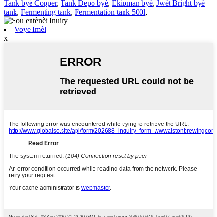
Tank byè Copper
,
Tank Depo byè
,
Ekipman byè
,
Jwèt Bright byè
tank
,
Fermenting tank
,
Fermentation tank 500l
,
Voye Imèl
x