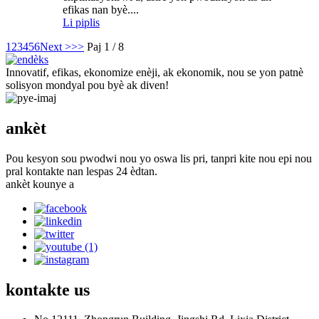
efikas nan byè....
Li piplis
1
2
3
4
5
6
Next >
>>
Paj 1 / 8
Innovatif, efikas, ekonomize enèji, ak ekonomik, nou se yon patnè
solisyon mondyal pou byè ak diven!
ankèt
Pou kesyon sou pwodwi nou yo oswa lis pri, tanpri kite nou epi nou
pral kontakte nan lespas 24 èdtan.
ankèt kounye a
kontakte
us