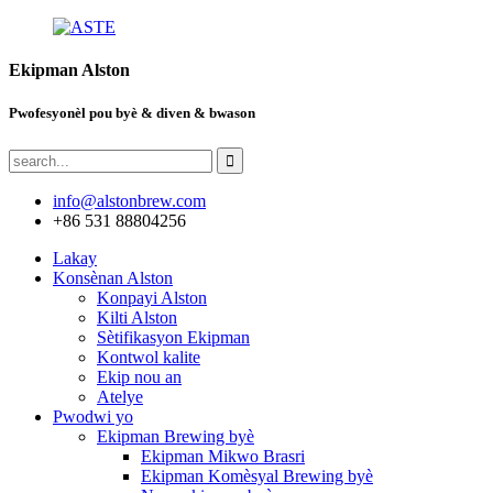
Ekipman Alston
Pwofesyonèl pou byè & diven & bwason
info@alstonbrew.com
+86 531 88804256
Lakay
Konsènan Alston
Konpayi Alston
Kilti Alston
Sètifikasyon Ekipman
Kontwol kalite
Ekip nou an
Atelye
Pwodwi yo
Ekipman Brewing byè
Ekipman Mikwo Brasri
Ekipman Komèsyal Brewing byè