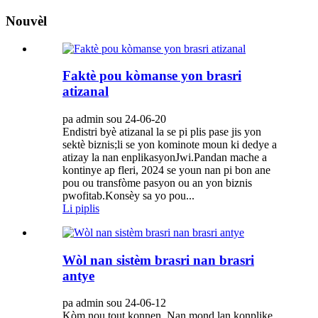
Nouvèl
Faktè pou kòmanse yon brasri
atizanal
pa admin sou 24-06-20
Endistri byè atizanal la se pi plis pase jis yon
sektè biznis;li se yon kominote moun ki dedye a
atizay la nan enplikasyonJwi.Pandan mache a
kontinye ap fleri, 2024 se youn nan pi bon ane
pou ou transfòme pasyon ou an yon biznis
pwofitab.Konsèy sa yo pou...
Li piplis
Wòl nan sistèm brasri nan brasri
antye
pa admin sou 24-06-12
Kòm nou tout konnen, Nan mond lan konplike