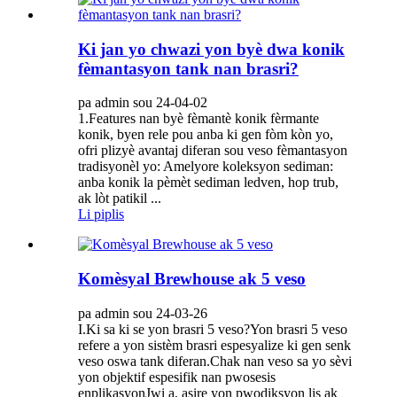
Ki jan yo chwazi yon byè dwa konik
fèmantasyon tank nan brasri?
pa admin sou 24-04-02
1.Features nan byè fèmantè konik fèrmante
konik, byen rele pou anba ki gen fòm kòn yo,
ofri plizyè avantaj diferan sou veso fèmantasyon
tradisyonèl yo: Amelyore koleksyon sediman:
anba konik la pèmèt sediman ledven, hop trub,
ak lòt patikil ...
Li piplis
Komèsyal Brewhouse ak 5 veso
pa admin sou 24-03-26
I.Ki sa ki se yon brasri 5 veso?Yon brasri 5 veso
refere a yon sistèm brasri espesyalize ki gen senk
veso oswa tank diferan.Chak nan veso sa yo sèvi
yon objektif espesifik nan pwosesis
enplikasyonJwi a, asire yon pwodiksyon lis ak