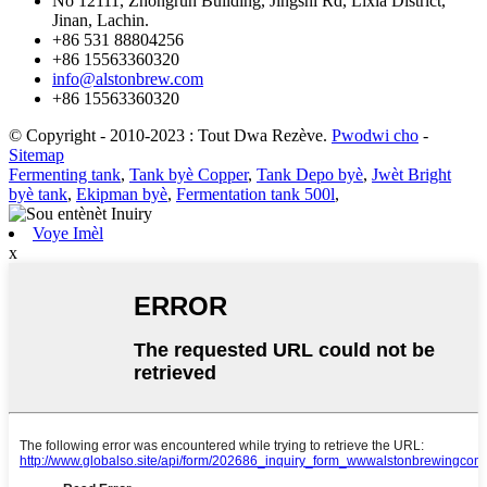
No 12111, Zhongrun Building, Jingshi Rd, Lixia District,
Jinan, Lachin.
+86 531 88804256
+86 15563360320
info@alstonbrew.com
+86 15563360320
© Copyright - 2010-2023 : Tout Dwa Rezève.
Pwodwi cho
-
Sitemap
Fermenting tank
,
Tank byè Copper
,
Tank Depo byè
,
Jwèt Bright
byè tank
,
Ekipman byè
,
Fermentation tank 500l
,
Voye Imèl
x