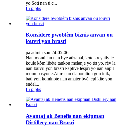
yo.Soti nan ti c...
Li piplis
Konsidere pwoblèm biznis anvan ou
louvri yon brasri
pa admin sou 24-05-06
Nan mond lan nan byè atizanal, kote kreyativite
koule kòm libète tankou melanje yo tèt yo, rèv la
nan louvri yon brasri kaptive lespri yo nan anpil
moun pasyone.Atire nan élaboration gou inik,
bati yon kominote nan amater byè, epi kite yon
endel...
Li piplis
Avantaj ak Benefis nan ekipman
Distillery nan Brasri