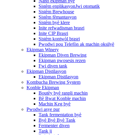
Nano ekipman byè
Sistèm enplikasyonJwi otomatik
Sistèm Brewhouse
Sistèm fèmantasyon
Sistèm byè klere
Inite refwadisman brasri
Inite CIP Brasri
Sistèm kontwòl brasri
Pwodwi pou Telefòn ak machin oksilyè
Ekipman Winery
Ekipman Diven Brewing
Ekipman pwosesis rezen
Fwi diven tank
Ekipman Distilasyon
Ekipman Distilasyon
Kombucha Brewing System
Konble Ekipman
Boutèy byè ranpli machin
Bè Bwat Konble machin
Machin Keg byè
Pwodwi asye pur
Tank fermentation byè
Byè Byè Byè Tank
Fermenter diven
Tank ji