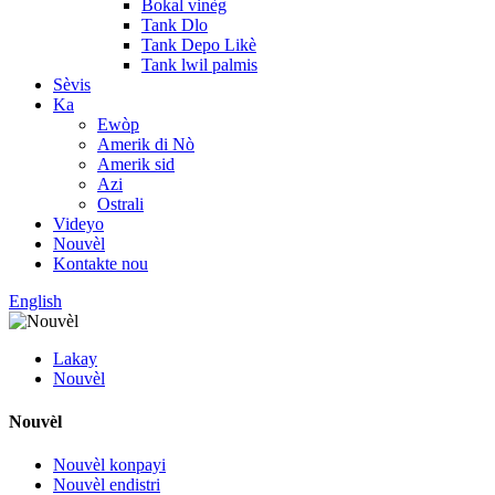
Bokal vinèg
Tank Dlo
Tank Depo Likè
Tank lwil palmis
Sèvis
Ka
Ewòp
Amerik di Nò
Amerik sid
Azi
Ostrali
Videyo
Nouvèl
Kontakte nou
English
Lakay
Nouvèl
Nouvèl
Nouvèl konpayi
Nouvèl endistri