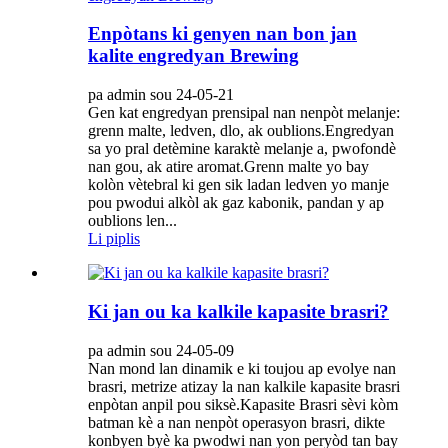
Enpòtans ki genyen nan bon jan
kalite engredyan Brewing
pa admin sou 24-05-21
Gen kat engredyan prensipal nan nenpòt melanje:
grenn malte, ledven, dlo, ak oublions.Engredyan
sa yo pral detèmine karaktè melanje a, pwofondè
nan gou, ak atire aromat.Grenn malte yo bay
kolòn vètebral ki gen sik ladan ledven yo manje
pou pwodui alkòl ak gaz kabonik, pandan y ap
oublions len...
Li piplis
Ki jan ou ka kalkile kapasite brasri?
pa admin sou 24-05-09
Nan mond lan dinamik e ki toujou ap evolye nan
brasri, metrize atizay la nan kalkile kapasite brasri
enpòtan anpil pou siksè.Kapasite Brasri sèvi kòm
batman kè a nan nenpòt operasyon brasri, dikte
konbyen byè ka pwodwi nan yon peryòd tan bay