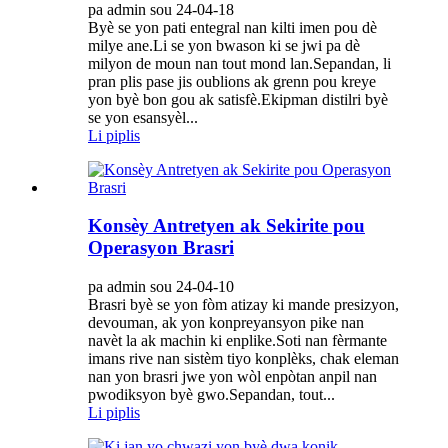
pa admin sou 24-04-18
Byè se yon pati entegral nan kilti imen pou dè
milye ane.Li se yon bwason ki se jwi pa dè
milyon de moun nan tout mond lan.Sepandan, li
pran plis pase jis oublions ak grenn pou kreye
yon byè bon gou ak satisfè.Ekipman distilri byè
se yon esansyèl...
Li piplis
Konsèy Antretyen ak Sekirite pou
Operasyon Brasri
pa admin sou 24-04-10
Brasri byè se yon fòm atizay ki mande presizyon,
devouman, ak yon konpreyansyon pike nan
navèt la ak machin ki enplike.Soti nan fèrmante
imans rive nan sistèm tiyo konplèks, chak eleman
nan yon brasri jwe yon wòl enpòtan anpil nan
pwodiksyon byè gwo.Sepandan, tout...
Li piplis