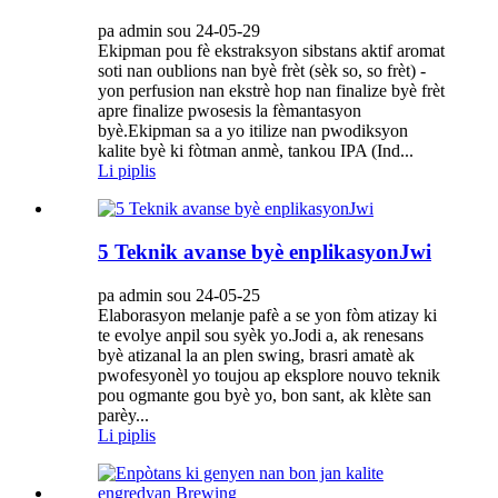
pa admin sou 24-05-29
Ekipman pou fè ekstraksyon sibstans aktif aromat
soti nan oublions nan byè frèt (sèk so, so frèt) -
yon perfusion nan ekstrè hop nan finalize byè frèt
apre finalize pwosesis la fèmantasyon
byè.Ekipman sa a yo itilize nan pwodiksyon
kalite byè ki fòtman anmè, tankou IPA (Ind...
Li piplis
5 Teknik avanse byè enplikasyonJwi
pa admin sou 24-05-25
Elaborasyon melanje pafè a se yon fòm atizay ki
te evolye anpil sou syèk yo.Jodi a, ak renesans
byè atizanal la an plen swing, brasri amatè ak
pwofesyonèl yo toujou ap eksplore nouvo teknik
pou ogmante gou byè yo, bon sant, ak klète san
parèy...
Li piplis