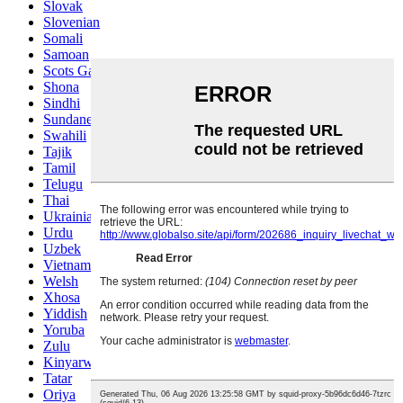
Slovak
Slovenian
Somali
Samoan
Scots Gaelic
Shona
Sindhi
Sundanese
Swahili
Tajik
Tamil
Telugu
Thai
Ukrainian
Urdu
Uzbek
Vietnamese
Welsh
Xhosa
Yiddish
Yoruba
Zulu
Kinyarwanda
Tatar
Oriya