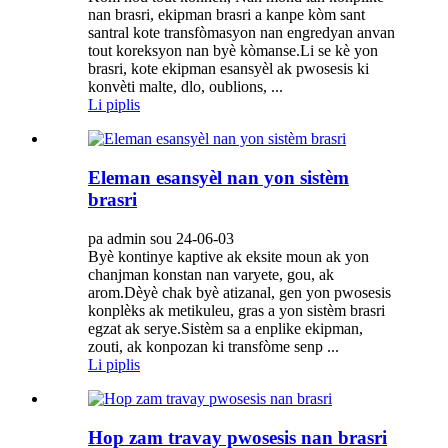
nan brasri, ekipman brasri a kanpe kòm sant
santral kote transfòmasyon nan engredyan anvan
tout koreksyon nan byè kòmanse.Li se kè yon
brasri, kote ekipman esansyèl ak pwosesis ki
konvèti malte, dlo, oublions, ...
Li piplis
Eleman esansyèl nan yon sistèm
brasri
pa admin sou 24-06-03
Byè kontinye kaptive ak eksite moun ak yon
chanjman konstan nan varyete, gou, ak
arom.Dèyè chak byè atizanal, gen yon pwosesis
konplèks ak metikuleu, gras a yon sistèm brasri
egzat ak serye.Sistèm sa a enplike ekipman,
zouti, ak konpozan ki transfòme senp ...
Li piplis
Hop zam travay pwosesis nan brasri