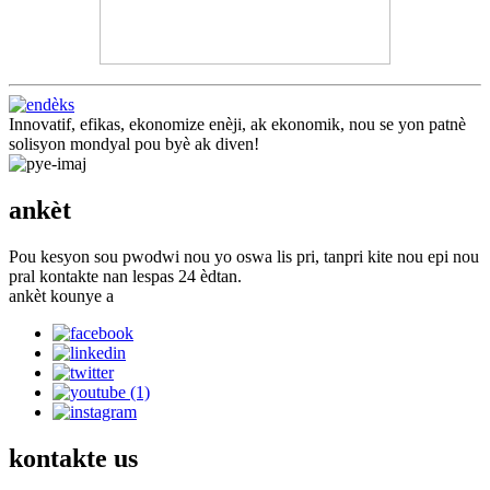
Innovatif, efikas, ekonomize enèji, ak ekonomik, nou se yon patnè
solisyon mondyal pou byè ak diven!
ankèt
Pou kesyon sou pwodwi nou yo oswa lis pri, tanpri kite nou epi nou
pral kontakte nan lespas 24 èdtan.
ankèt kounye a
kontakte
us