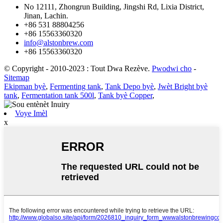
No 12111, Zhongrun Building, Jingshi Rd, Lixia District,
Jinan, Lachin.
+86 531 88804256
+86 15563360320
info@alstonbrew.com
+86 15563360320
© Copyright - 2010-2023 : Tout Dwa Rezève.
Pwodwi cho
-
Sitemap
Ekipman byè
,
Fermenting tank
,
Tank Depo byè
,
Jwèt Bright byè
tank
,
Fermentation tank 500l
,
Tank byè Copper
,
Voye Imèl
x