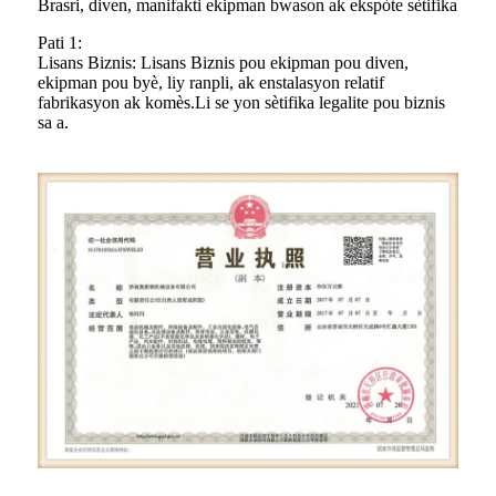
Brasri, diven, manifakti ekipman bwason ak ekspòte sètifika
Pati 1:
Lisans Biznis: Lisans Biznis pou ekipman pou diven,
ekipman pou byè, liy ranpli, ak enstalasyon relatif
fabrikasyon ak komès.Li se yon sètifika legalite pou biznis
sa a.