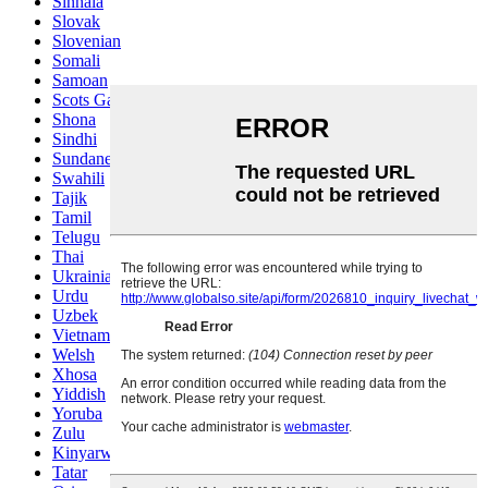
Sinhala
Slovak
Slovenian
Somali
Samoan
Scots Gaelic
Shona
Sindhi
Sundanese
Swahili
Tajik
Tamil
Telugu
Thai
Ukrainian
Urdu
Uzbek
Vietnamese
Welsh
Xhosa
Yiddish
Yoruba
Zulu
Kinyarwanda
Tatar