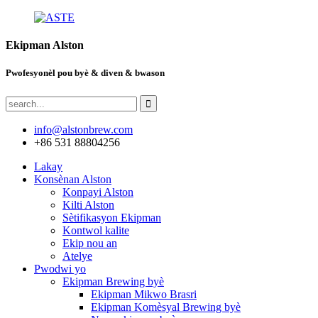
Ekipman Alston
Pwofesyonèl pou byè & diven & bwason
info@alstonbrew.com
+86 531 88804256
Lakay
Konsènan Alston
Konpayi Alston
Kilti Alston
Sètifikasyon Ekipman
Kontwol kalite
Ekip nou an
Atelye
Pwodwi yo
Ekipman Brewing byè
Ekipman Mikwo Brasri
Ekipman Komèsyal Brewing byè