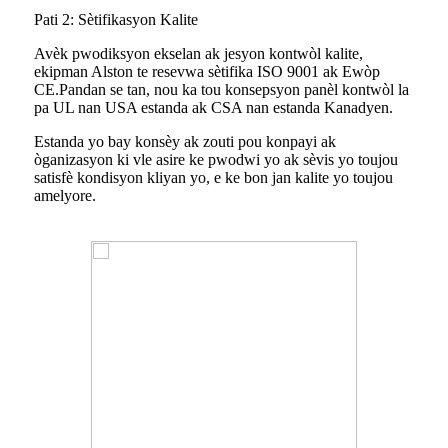
Pati 2: Sètifikasyon Kalite
Avèk pwodiksyon ekselan ak jesyon kontwòl kalite,
ekipman Alston te resevwa sètifika ISO 9001 ak Ewòp
CE.Pandan se tan, nou ka tou konsepsyon panèl kontwòl la
pa UL nan USA estanda ak CSA nan estanda Kanadyen.
Estanda yo bay konsèy ak zouti pou konpayi ak
òganizasyon ki vle asire ke pwodwi yo ak sèvis yo toujou
satisfè kondisyon kliyan yo, e ke bon jan kalite yo toujou
amelyore.