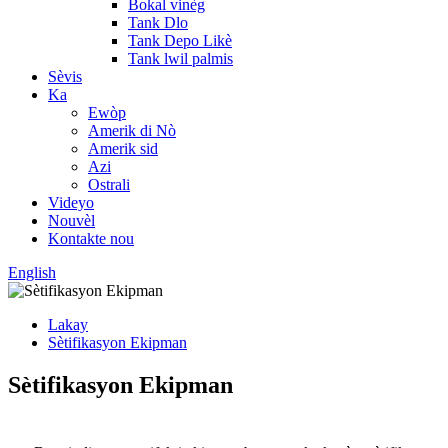
Bokal vinèg
Tank Dlo
Tank Depo Likè
Tank lwil palmis
Sèvis
Ka
Ewòp
Amerik di Nò
Amerik sid
Azi
Ostrali
Videyo
Nouvèl
Kontakte nou
English
Lakay
Sètifikasyon Ekipman
Sètifikasyon Ekipman