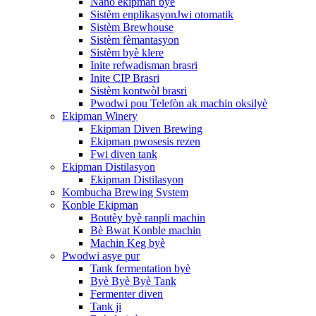
Nano ekipman byè
Sistèm enplikasyonJwi otomatik
Sistèm Brewhouse
Sistèm fèmantasyon
Sistèm byè klere
Inite refwadisman brasri
Inite CIP Brasri
Sistèm kontwòl brasri
Pwodwi pou Telefòn ak machin oksilyè
Ekipman Winery
Ekipman Diven Brewing
Ekipman pwosesis rezen
Fwi diven tank
Ekipman Distilasyon
Ekipman Distilasyon
Kombucha Brewing System
Konble Ekipman
Boutèy byè ranpli machin
Bè Bwat Konble machin
Machin Keg byè
Pwodwi asye pur
Tank fermentation byè
Byè Byè Byè Tank
Fermenter diven
Tank ji